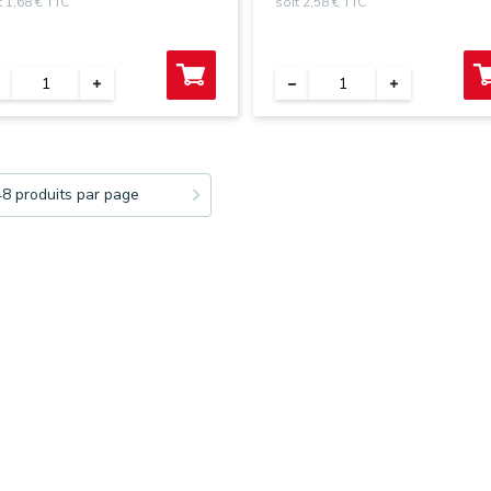
t 1,68 € TTC
soit 2,58 € TTC
48 produits par page