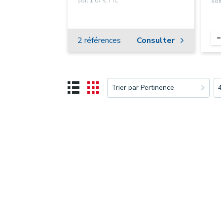
soit 1,07 € TTC
soi
2 références
Consulter
Trier par Pertinence