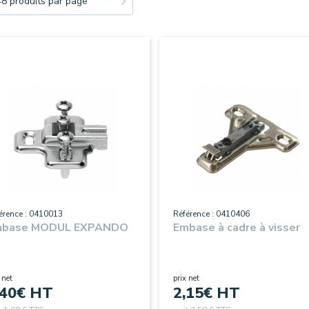
48 produits par page
érence : 0410013
Référence : 0410406
mbase MODUL EXPANDO
Embase à cadre à visser
 net
prix net
,40
€ HT
2,15
€ HT