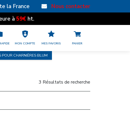
te la France
Nous contacter
59€
eure à
ht.
RAPIDE
MON COMPTE
MES FAVORIS
PANIER
 POUR CHARNIÈRES BLUM
3 Résultats de recherche