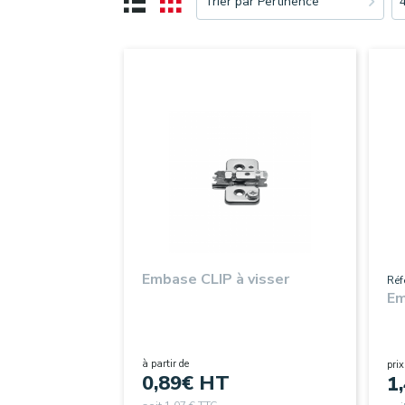
Trier par Pertinence
Embase CLIP à visser
Réf
E
à partir de
prix
0,89
€ HT
1