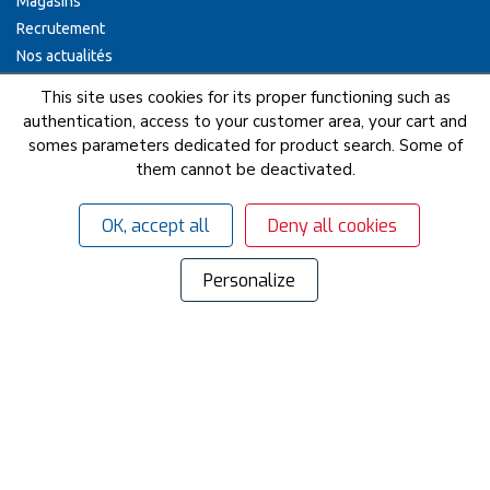
Magasins
Recrutement
Nos actualités
Garanties et SAV
This site uses cookies for its proper functioning such as
authentication, access to your customer area, your cart and
SERVICES
somes parameters dedicated for product search. Some of
SAV
them cannot be deactivated.
Clés minute
Organigrammes
OK, accept all
Deny all cookies
Personnalisation vêtements
Cuisines
Personalize
Affûtage
Poignées de tirage inox sur mesure
CONTACT
NOS AGENCES