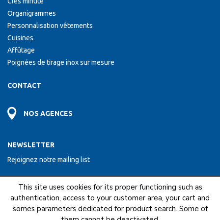
Clés minute
Organigrammes
Personnalisation vêtements
Cuisines
Affûtage
Poignées de tirage inox sur mesure
CONTACT
NOS AGENCES
NEWSLETTER
Rejoignez notre mailing list
This site uses cookies for its proper functioning such as
ENVOYER
authentication, access to your customer area, your cart and
somes parameters dedicated for product search. Some of
them cannot be deactivated.
NOUS FAISONS PARTIE DU RESEAU COFAQ