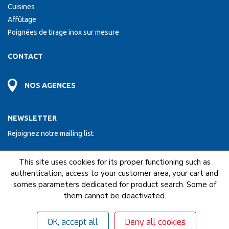
Cuisines
Affûtage
Poignées de tirage inox sur mesure
CONTACT
NOS AGENCES
NEWSLETTER
Rejoignez notre mailing list
This site uses cookies for its proper functioning such as
ENVOYER
authentication, access to your customer area, your cart and
somes parameters dedicated for product search. Some of
them cannot be deactivated.
NOUS FAISONS PARTIE DU RESEAU COFAQ
OK, accept all
Deny all cookies
Mentions légales
C.G.U
C.G.V