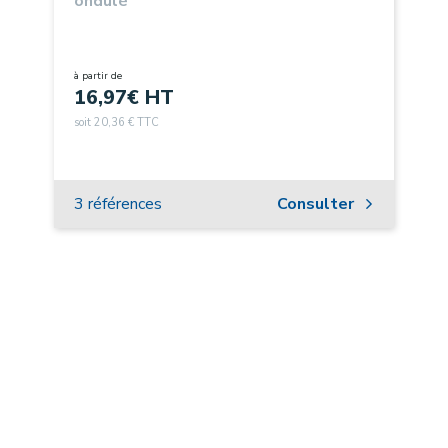
ondulé
à partir de
16,97
€ HT
soit 20,36 € TTC
3 références
Consulter