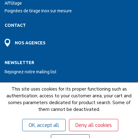
Affûtage
Poignées de tirage inox sur mesure
CONTACT
NOS AGENCES
NEWSLETTER
Rejoignez notre mailing list
This site uses cookies for its proper functioning such as
ENVOYER
authentication, access to your customer area, your cart and
somes parameters dedicated for product search. Some of
them cannot be deactivated.
NOUS FAISONS PARTIE DU RESEAU COFAQ
OK, accept all
Deny all cookies
Mentions légales
C.G.U
C.G.V
© 2018 - 2026 Gervais - Tous droits réservés.
Gérer mes cookies