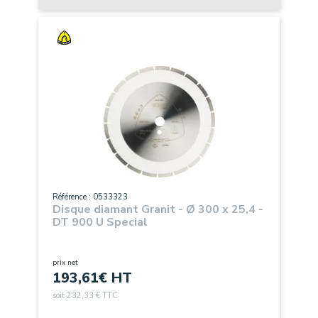
Référence : 0533323
Disque diamant Granit - Ø 300 x 25,4 -
DT 900 U Special
prix net
193,61
€ HT
soit 232,33 € TTC