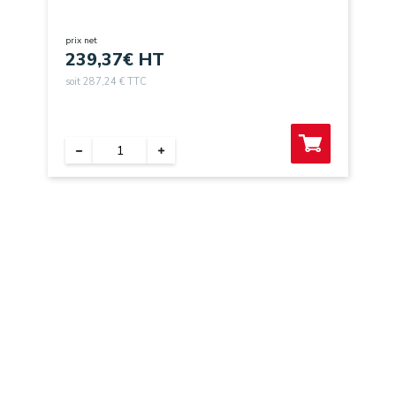
construction - Ø300 x 20 -DT 900 B
prix net
239,37
€ HT
soit 287,24 € TTC