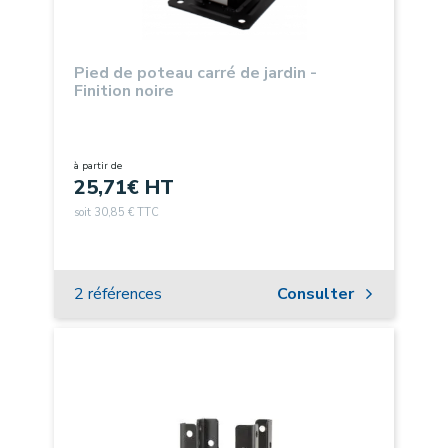
Pied de poteau carré de jardin -
Finition noire
à partir de
25,71
€ HT
soit 30,85 € TTC
2 références
Consulter