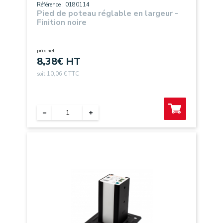
Référence : 0180114
Pied de poteau réglable en largeur -
Finition noire
prix net
8,38
€ HT
soit 10,06 € TTC