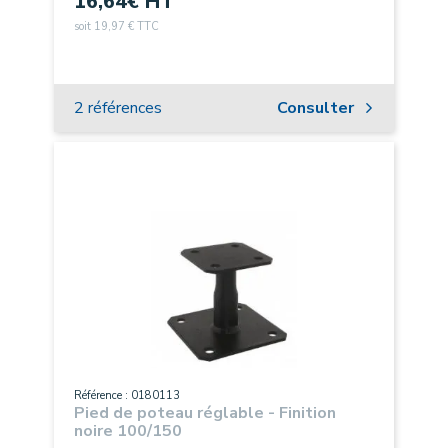
16,64
€ HT
soit 19,97 € TTC
2 références
Consulter
Référence : 0180113
Pied de poteau réglable - Finition
noire 100/150