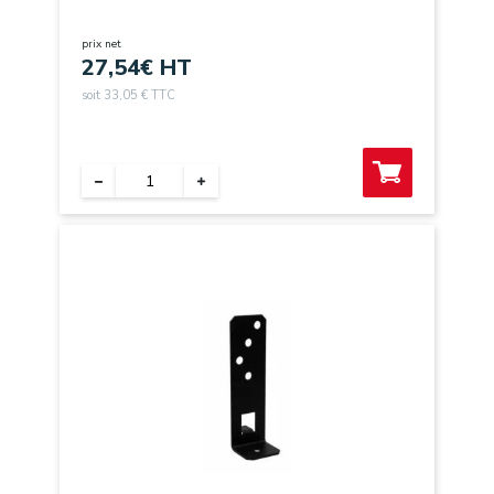
prix net
27,54
€ HT
soit 33,05 € TTC