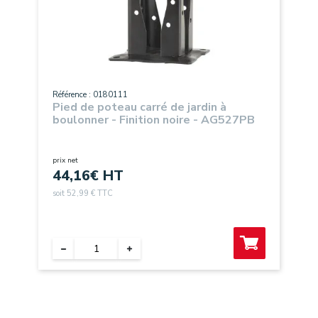
Référence : 0180111
Pied de poteau carré de jardin à
boulonner - Finition noire - AG527PB
prix net
44,16
€ HT
soit 52,99 € TTC