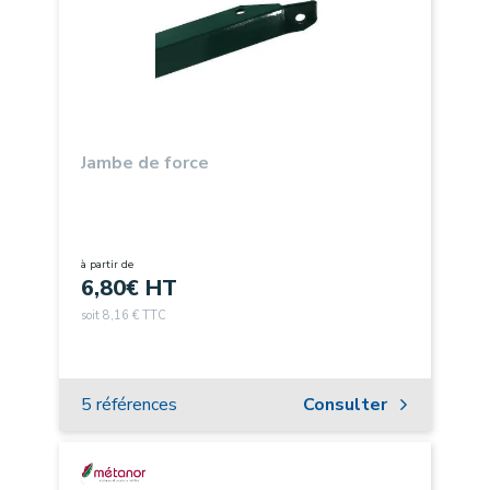
Jambe de force
à partir de
6,80
€ HT
soit 8,16 € TTC
5 références
Consulter