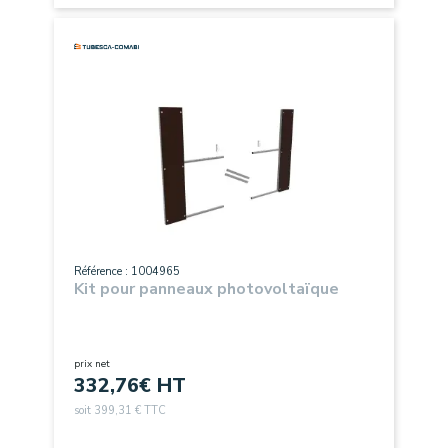
Référence : 1004965
Kit pour panneaux photovoltaïque
prix net
332,76
€ HT
soit 399,31 € TTC