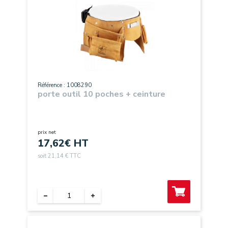
Référence : 1008290
porte outil 10 poches + ceinture
prix net
17,62
€ HT
soit 21,14 € TTC