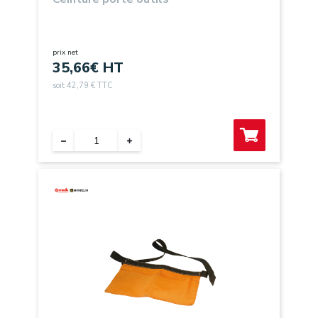
prix net
35,66
€ HT
soit 42,79 € TTC