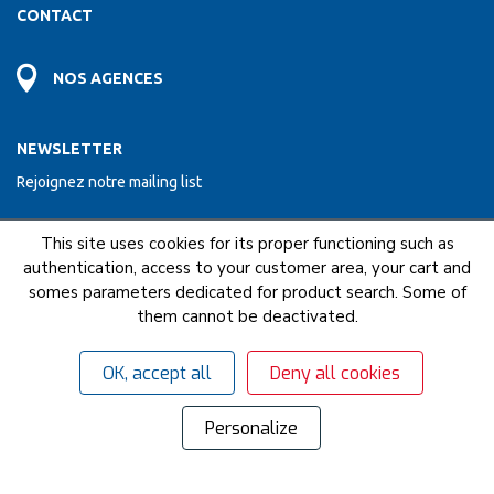
CONTACT
NOS AGENCES
NEWSLETTER
Rejoignez notre mailing list
This site uses cookies for its proper functioning such as
ENVOYER
authentication, access to your customer area, your cart and
somes parameters dedicated for product search. Some of
them cannot be deactivated.
NOUS FAISONS PARTIE DU RESEAU COFAQ
OK, accept all
Deny all cookies
Mentions légales
C.G.U
C.G.V
© 2018 - 2026 Gervais - Tous droits réservés.
Gérer mes cookies
Personalize
Site propulsé par
Negocian.Cloud