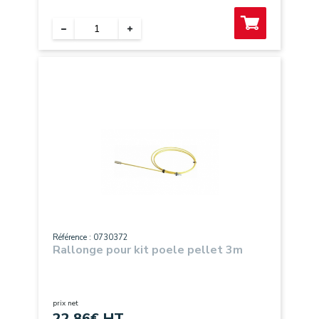
Référence : 0730372
Rallonge pour kit poele pellet 3m
prix net
22,86
€ HT