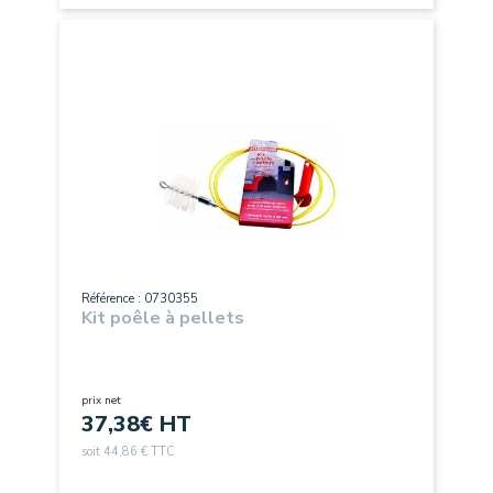
Référence : 0730355
Kit poêle à pellets
prix net
37,38
€ HT
soit 44,86 € TTC