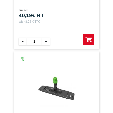
CRANTEE
prix net
40,19
€ HT
soit 48,23 € TTC