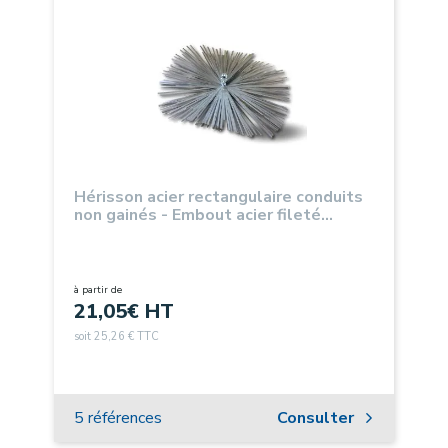
Hérisson acier rectangulaire conduits
non gainés - Embout acier fileté
M12*1,75
à partir de
21,05
€ HT
soit 25,26 € TTC
5 références
Consulter