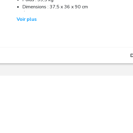
Dimensions : 37,5 x 36 x 90 cm
Équipé d'un pistolet marche / arrêt de
Voir plus
sécurité, une lance avec rotabuse et une
lance avec buse réglable vario-jet.
D