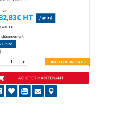
x net
82,83
€ HT
/ unité
9,40
€ TTC
nditionnement
 l'unité
é
DISPO FOURNISSEUR
ACHETER MAINTENANT