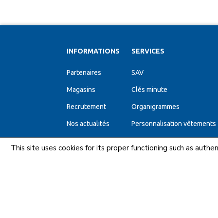
INFORMATIONS
SERVICES
Partenaires
SAV
Magasins
Clés minute
Recrutement
Organigrammes
Nos actualités
Personnalisation vêtements
Garanties et SAV
Cuisines
This site uses cookies for its proper functioning such as aut
Affûtage
Poignées de tirage inox sur
Mentions légales
C.G.U
C.G.V