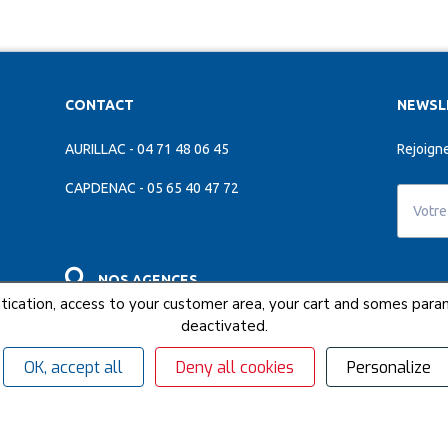
CONTACT
NEWSL
AURILLAC - 04 71 48 06 45
Rejoigne
CAPDENAC - 05 65 40 47 72
NOS AGENCES
NOUS F
hentication, access to your customer area, your cart and somes p
Découvrez toutes les agences près de chez vous
deactivated.
 mesure
OK, accept all
Deny all cookies
Personalize
© 2018 - 2026 