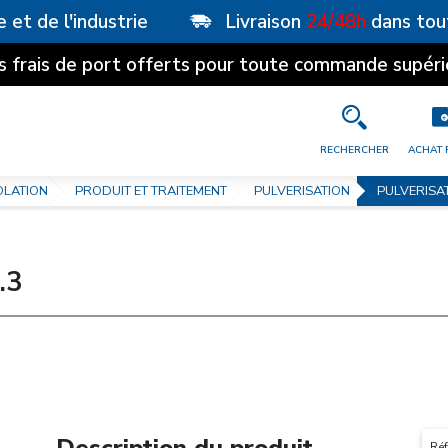
e et de l'industrie
Livraison
24/48h
dans tou
s frais de port offerts pour toute commande supéri
RECHERCHER
ACHAT 
OLATION
PRODUIT ET TRAITEMENT
PULVERISATION
PULVERISA
.3
Réf