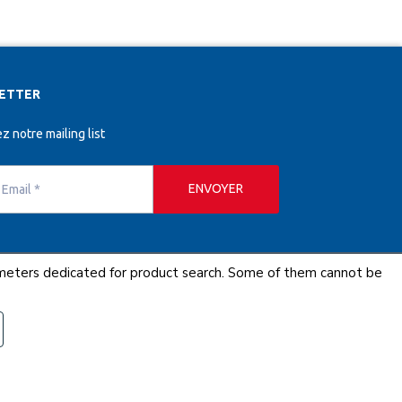
ETTER
z notre mailing list
ENVOYER
AISONS PARTIE DU RESEAU COFAQ
arameters dedicated for product search. Some of them cannot be
Gervais - Tous droits réservés.
Gérer mes cookies