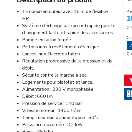
Description du produit
Tambour-enrouleur avec 15 m de flexible
Pri
1
HP.
Système d’échange par raccord rapide pour le
21
changement facile et rapide des accessoires.
Co
Pompe en laiton forgée.
A
Pistons inox à revêtement céramique.
Lances inox. Raccords laiton.
Qt
Régulation progressive de la pression et du
débit.
Sécurité contre la marche à sec.
Logements pour pistolet et lance.
Alimentation : 230 V monophasée
Débit : 660 l/h
Pression de service : 140 bar
Vitesse moteur : 1400 tr/mn
Temp. max. eau d’alimentation : 60°C
Puissance raccordée : 3,2 kW
Poids : 39,5 kg