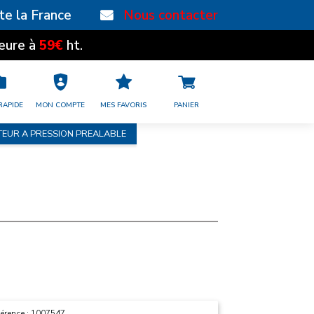
te la France
Nous contacter
59€
eure à
ht.
RAPIDE
MON COMPTE
MES FAVORIS
PANIER
TEUR A PRESSION PREALABLE
érence : 1007547