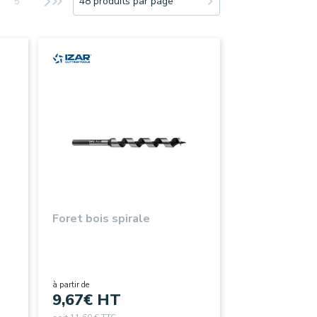
5
48 produits par page
Foret bois spirale
à partir de
9,67
€ HT