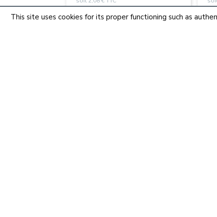
soit 2,08 € TTC
soi
This site uses cookies for its proper functioning such as aut
40 références
Consulter
26
Foret bois 3 pointes
Ta