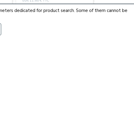
soit 11,60 € TTC
arameters dedicated for product search. Some of them cannot be
r
28 références
Consulter
foret HSS QR-13