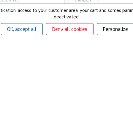
t 2,65 € TTC
soit 4,51 € TTC
hentication, access to your customer area, your cart and somes p
deactivated.
 références
Consulter
8 références
Consulte
OK, accept all
Deny all cookies
Personalize
raud machine
Mèche plate bois