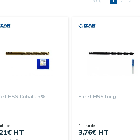
2
3
4
1
ret HSS Cobalt 5%
Foret HSS long
rtir de
à partir de
,21
€ HT
3,76
€ HT