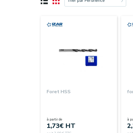
Trier par Pertinence
Foret HSS
fo
à partir de
à pa
1,73
€ HT
2