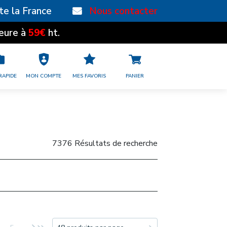
te la France
Nous contacter
59€
eure à
ht.
RAPIDE
MON COMPTE
MES FAVORIS
PANIER
7376 Résultats de recherche