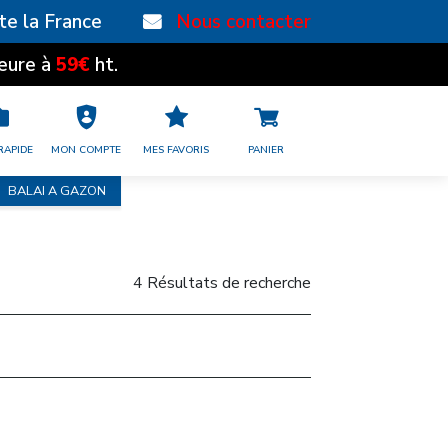
te la France
Nous contacter
59€
eure à
ht.
RAPIDE
MON COMPTE
MES FAVORIS
PANIER
BALAI A GAZON
4 Résultats de recherche