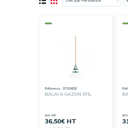
Trier par Pertinence
Référence : 0700408
Réf
BALAI À GAZON XFIL
BA
prix net
prix
36,50
€ HT
3