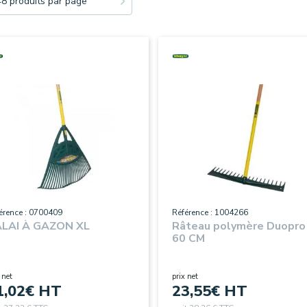
48 produits par page
érence : 0700409
Référence : 1004266
LAI À GAZON XL
Râteau polymère Duopro
60 CM
 net
prix net
1,02
€ HT
23,55
€ HT