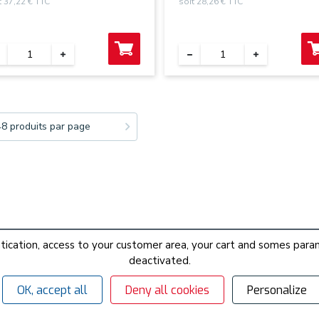
t 37,22 € TTC
soit 28,26 € TTC
48 produits par page
hentication, access to your customer area, your cart and somes p
deactivated.
OK, accept all
Deny all cookies
Personalize