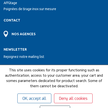
Affûtage
Poignées de tirage inox sur mesure
CONTACT
NOS AGENCES
NEWSLETTER
Rejoignez notre mailing list
This site uses cookies for its proper functioning such as
ENVOYER
authentication, access to your customer area, your cart and
somes parameters dedicated for product search. Some of
them cannot be deactivated.
NOUS FAISONS PARTIE DU RESEAU COFAQ
OK, accept all
Deny all cookies
Mentions légales
C.G.U
C.G.V
© 2018 - 2026 Gervais - Tous droits réservés.
Gérer mes cookies