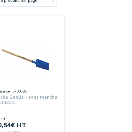
48 produits par page
érence : 0700385
che Senlis - sans manche
130321
 net
0,54
€ HT