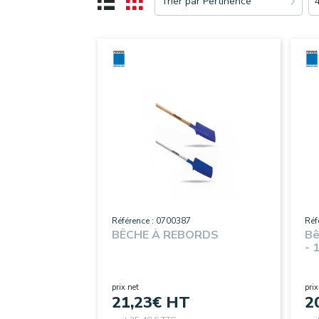
Trier par Pertinence
Référence : 0700387
Réf
BÊCHE À REBORDS
Bê
- 
prix net
prix
21,23
€ HT
2