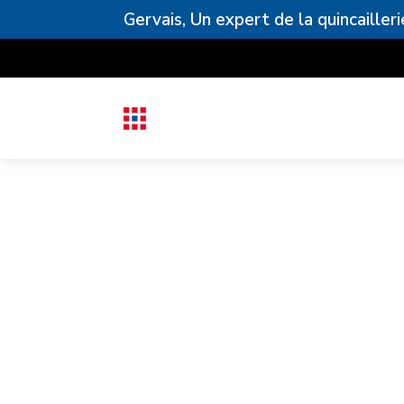
Gervais, Un expert de la quincailleri
Catalogue
OUTILLAGE
OUTILLAGE BATIME
Bache de protection adh
Image