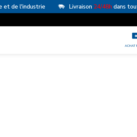
e et de l'industrie
Livraison
24/48h
dans tou
RECHERCHER
ACHAT 
NT / TP
OUTILLAGE DE PEINTRE
BACHE
ésive réutilisable - 29500900
Réf