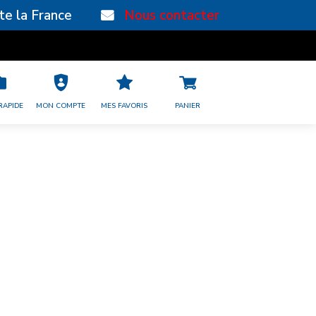
te la France
Nous contacter
Bénéficiez des frais de port offerts 
RAPIDE
MON COMPTE
MES FAVORIS
PANIER
érence : 0533423