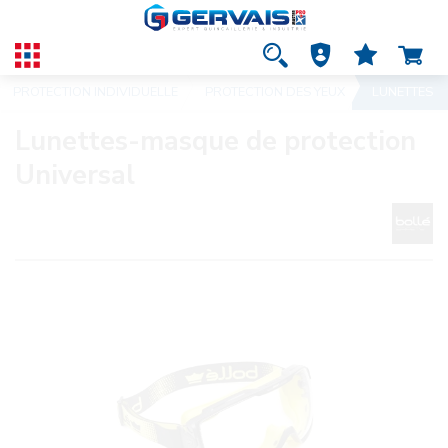
PROTECTION INDIVIDUELLE
PROTECTION DES YEUX
LUNETTES
Lunettes-masque de protection
Universal