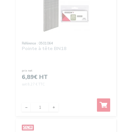
Référence : 0501064
Pointe à tête BN18
prix net
6,89
€ HT
soit 8,27 € TTC