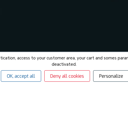
hentication, access to your customer area, your cart and somes p
deactivated.
OK, accept all
Deny all cookies
Personalize