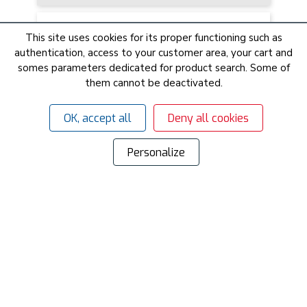
This site uses cookies for its proper functioning such as
authentication, access to your customer area, your cart and
somes parameters dedicated for product search. Some of
them cannot be deactivated.
OK, accept all
Deny all cookies
Personalize
Patte à vis bois PVB
à partir de
15,05
€ HT
soit 18,06 € TTC