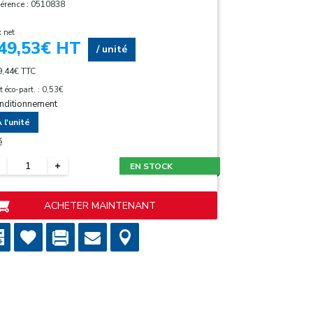
érence : 0510838
x net
49,53
€ HT
/ unité
9,44
€ TTC
t éco-part. : 0,53€
nditionnement
 l'unité
é
EN STOCK
ACHETER MAINTENANT