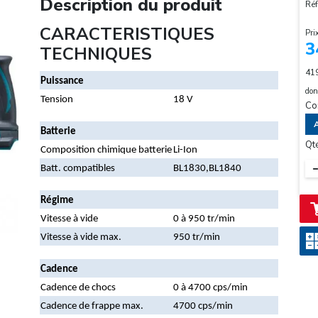
Description du produit
Réf
CARACTERISTIQUES
Pri
3
TECHNIQUES
41
Puissance
don
Tension
18 V
Co
A
Batterie
Qt
Composition chimique batterie
Li-Ion
Batt. compatibles
BL1830,BL1840
Régime
Vitesse à vide
0 à 950 tr/min
Vitesse à vide max.
950 tr/min
Cadence
Cadence de chocs
0 à 4700 cps/min
Cadence de frappe max.
4700 cps/min