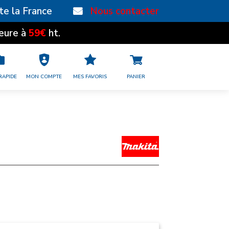
te la France
Nous contacter
59€
eure à
ht.
RAPIDE
MON COMPTE
MES FAVORIS
PANIER