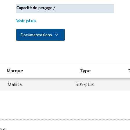
Capacité de perçage /
burinage
Voir plus
Positions de burin
40
Puissance de frappe (EPTA)
2 Joules
Documentations
Ø max. dans le béton
24 mm
Ø max. dans l'acier
13 mm
Ø max. dans le bois
27 mm
Outillage à utiliser
Marque
Type
D
Type d'emmanchement
SDS-Plus
Capacité maximale du mandrin
13 mm
Makita
SDS-plus
Fonctions et équipement
Mode Perforer
Oui
Mode Percer
Oui
Mode Buriner
Oui
es