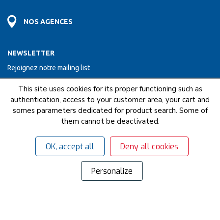
NOS AGENCES
NEWSLETTER
Rejoignez notre mailing list
This site uses cookies for its proper functioning such as
ENVOYER
authentication, access to your customer area, your cart and
somes parameters dedicated for product search. Some of
them cannot be deactivated.
NOUS FAISONS PARTIE DU RESEAU COFAQ
OK, accept all
Deny all cookies
Mentions légales
C.G.U
C.G.V
© 2018 - 2026 Gervais - Tous droits réservés.
Gérer mes cookies
Personalize
Site propulsé par
Negocian.Cloud