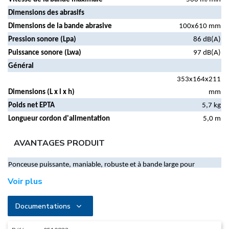
Dimensions des abrasifs
Dimensions de la bande abrasive
100x610 mm
Pression sonore (Lpa)
86 dB(A)
Puissance sonore (Lwa)
97 dB(A)
Général
353x164x211
Dimensions (L x l x h)
mm
Poids net EPTA
5,7 kg
Longueur cordon d'alimentation
5,0 m
AVANTAGES PRODUIT
Ponceuse puissante, maniable, robuste et à bande large pour
ponçage intensif
Voir plus
Deport latéral nul pour les ponçages à ras de paroi
Sac à poussière orientable
Documentations
Sortie de câble sur le haut de la poignée pour plus de confort