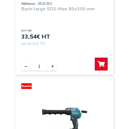
Référence : 0532353
Burin large SDS-Max 80x300 mm
prix net
33,54
€ HT
soit 40,25 € TTC