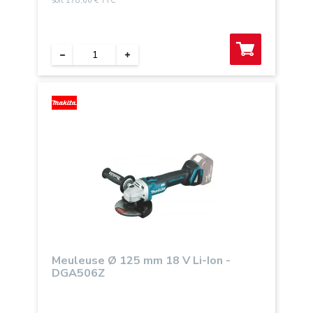
soit 178,66 € TTC
Meuleuse Ø 125 mm 18 V Li-Ion -
DGA506Z