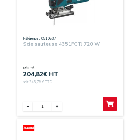
Référence : 0510837
Scie sauteuse 4351FCTJ 720 W
prix net
204,82
€ HT
soit 245,78 € TTC