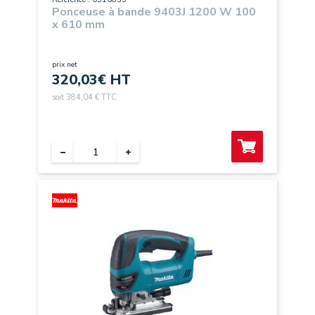
Ponceuse à bande 9403J 1200 W 100
x 610 mm
prix net
320,03
€ HT
soit 384,04 € TTC