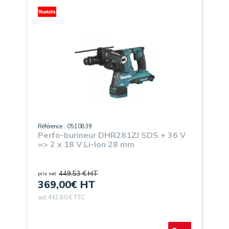
Référence : 0510839
Perfo-burineur DHR281ZJ SDS + 36 V
=> 2 x 18 V Li-Ion 28 mm
449,53 € HT
prix net
369,00
€ HT
soit 442,80 € TTC