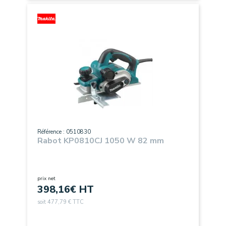
Référence : 0510830
Rabot KP0810CJ 1050 W 82 mm
prix net
398,16
€ HT
soit 477,79 € TTC