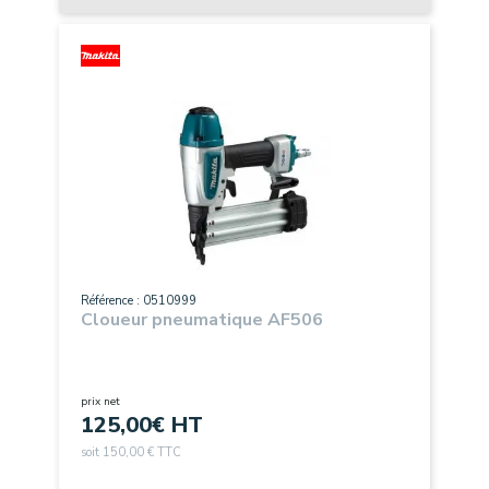
Référence : 0510999
Cloueur pneumatique AF506
prix net
125,00
€ HT
soit 150,00 € TTC