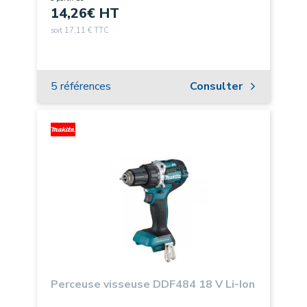
14,26
€ HT
soit 17,11 € TTC
5 références
Consulter
Perceuse visseuse DDF484 18 V Li-Ion