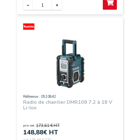
Référence : 0510842
Radio de chantier DMR108 7,2 à 18 V
Li-Ion
173,61 € HT
prix net
148,88
€ HT