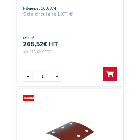
Référence : 1008374
Scie circulaire LXT ®
prix net
265,52
€ HT
soit 318,62 € TTC