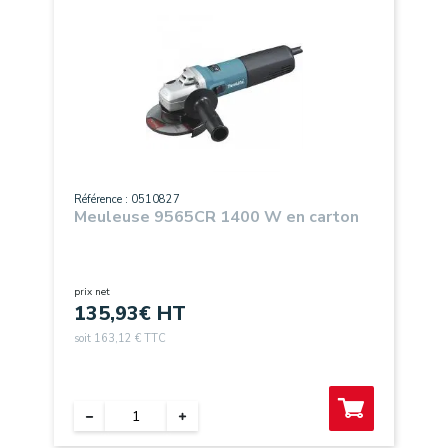
Référence : 0510827
Meuleuse 9565CR 1400 W en carton
prix net
135,93
€ HT
soit 163,12 € TTC