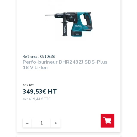
Référence : 0510838
Perfo-burineur DHR243ZJ SDS-Plus
18 V Li-Ion
prix net
349,53
€ HT
soit 419,44 € TTC