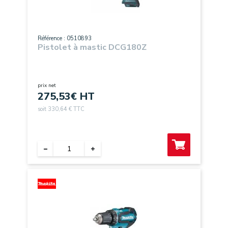
Référence : 0510893
Pistolet à mastic DCG180Z
prix net
275,53
€ HT
soit 330,64 € TTC