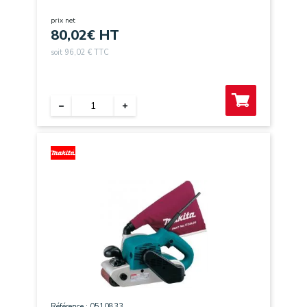
prix net
80,02
€ HT
soit 96,02 € TTC
Référence : 0510833