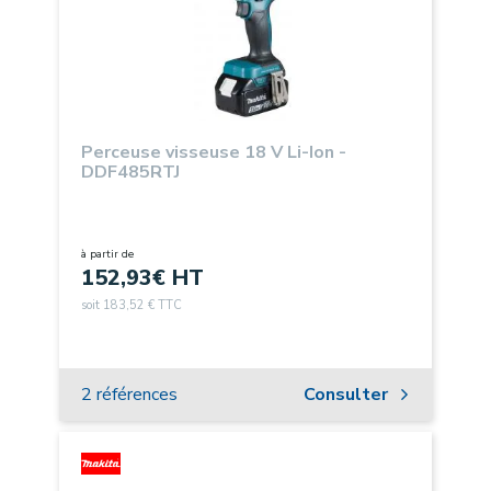
Perceuse visseuse 18 V Li-Ion -
DDF485RTJ
à partir de
152,93
€ HT
soit 183,52 € TTC
2 références
Consulter