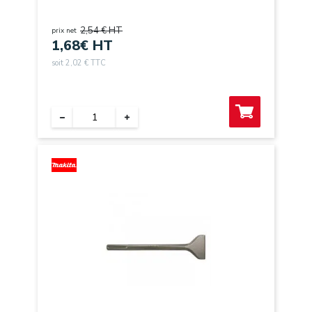
2,54 € HT
prix net
1,68
€ HT
soit 2,02 € TTC