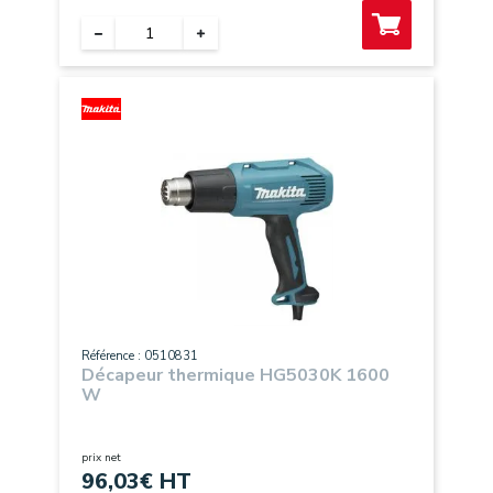
Référence : 0510831
Décapeur thermique HG5030K 1600
W
prix net
96,03
€ HT