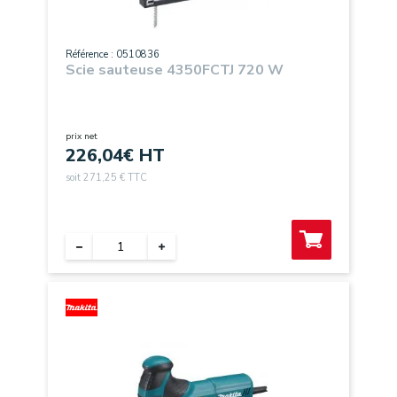
Référence : 0510836
Scie sauteuse 4350FCTJ 720 W
prix net
226,04
€ HT
soit 271,25 € TTC